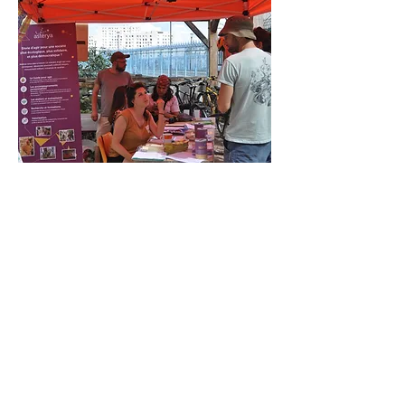
ASTERYA EN QUELQUES
CHIFFRES
+
674
personnes
accompagnées
vers l'engagement