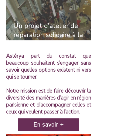
Un projet d'atelier de
réparation solidaire à la
Maison Bleue, porté par les
vendeur·euses de rue et les
Astérya part du constat que
habitant·es
beaucoup souhaitent s’engager sans
savoir quelles options existent ni vers
qui se tourner.
Notre mission est de faire découvrir la
diversité des manières d’agir en région
parisienne et d’accompagner celles et
ceux qui veulent passer à l’action.
En savoir +