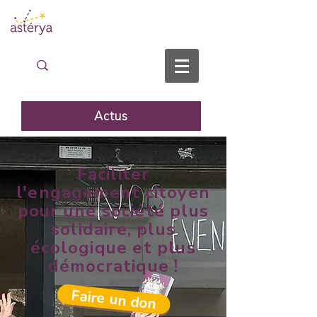
Actus
Faciliter
l'engagement citoyen
pour une société plus
solidaire, plus
écologique et plus
démocratique !
Faire un don