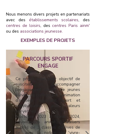
Nous menons divers projets en partenariats
avec des
établissements scolaires
, des
centres de loisirs
, des
centres Paris ainm'
ou des
associations jeunesse.
EXEMPLES DE PROJETS
PARCOURS SPORTIF
ENGAGE
Ce projet avait pour objectif de
susciter et d’accompagner
l’engagement citoyen de jeunes
élèves de collège par l’animation
d’ateliers associant sport et
sensibilisation aux valeurs
citoyennes.
D’octobre 2023 à février 2024,
nous avons animé 5 ateliers
auprès de 3 classes d’élèves de
6e, avec la notion de “vivre-