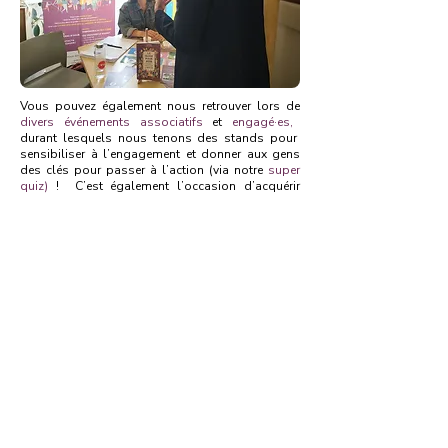
Vous pouvez également nous retrouver lors de
divers événements associatifs
et
engagé·es,
durant lesquels nous tenons des stands pour
sensibiliser à l’engagement et donner aux gens
des clés pour passer à l’action (via notre
super
quiz)
! C’est également l’occasion d’acquérir
notre
Guide pour Agir
à prix libre. Ex.
d’événements : forums des associations,
marchés de Noël, festivals militants… Retrouvez
les prochaines dates dans l'agenda de notre
page d'accueil !