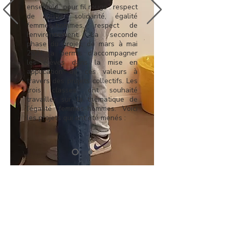
ensemble” pour fil rouge : respect
de l’autre, solidarité, égalité
femmes-hommes, respect de
l’environnement. La seconde
phase du projet, de mars à mai
2024, a permis d’accompagner
les élèves dans la mise en
application de ces valeurs à
travers des projets collectifs. Les
trois classes ont souhaité
travailler sur la thématique de
l’égalité femmes-hommes. Voici
les projets qui ont été menés :
Vous êtes intéressé· es pour
mener un projet de
sensibilisation à l'engagement
ciotyen au sein de votre
structure ?