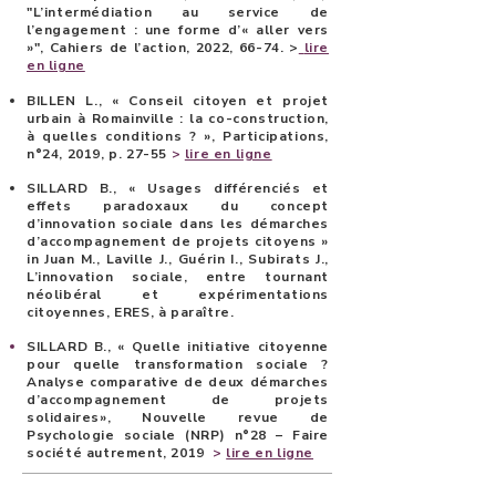
"L’intermédiation au service de
l’engagement : une forme d’« aller vers
»", Cahiers de l’action, 2022, 66-74.
>
lire
en ligne
BILLEN L.
, « Conseil citoyen et projet
urbain à Romainville : la co-construction,
à quelles conditions ? », Participations,
n°24, 2019, p. 27-55
>
lire en ligne
SILLARD B
., « Usages différenciés et
effets paradoxaux du concept
d’innovation sociale dans les démarches
d’accompagnement de projets citoyens »
in Juan M., Laville J., Guérin I., Subirats J.,
L’innovation sociale, entre tournant
néolibéral et expérimentations
citoyennes, ERES, à paraître.
SILLARD B
., « Quelle initiative citoyenne
pour quelle transformation sociale ?
Analyse comparative de deux démarches
d’accompagnement de projets
solidaires», Nouvelle revue de
Psychologie sociale (NRP) n°28 – Faire
société autrement, 2019
>
lire en ligne